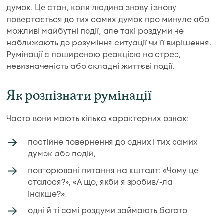
думок. Це стан, коли людина знову і знову
повертається до тих самих думок про минуле або
можливі майбутні події, але такі роздуми не
наближають до розуміння ситуації чи її вирішення.
Румінації є поширеною реакцією на стрес,
невизначеність або складні життєві події.
Як розпізнати румінації
Часто вони мають кілька характерних ознак:
постійне повернення до одних і тих самих
думок або подій;
повторювані питання на кшталт: «Чому це
сталося?», «А що, якби я зробив/-ла
інакше?»;
одні й ті самі роздуми займають багато